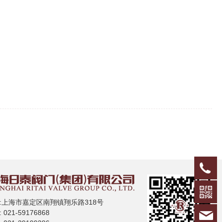
0
:上海市嘉定区南翔镇翔乐路318号
 021-59176868
s