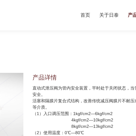
首页
关于日泰
产
产品详情
直动式泄压阀为管内安全装置，平时处于关闭状态，当
安全。
活塞和隔膜片复合式结构，改善传统减压阀膜片不耐压
等介质。
（1）
入口调压范围：1kgf/cm2—6kgf/cm2
4kgf/cm2—10kgf/cm2
8kgf/cm2—13kgf/cm2
（2）
使用温度：0℃—80℃