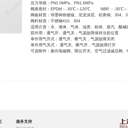
压力等级：PN1.0MPa、PN1.6MPa
阀座密封：EPDM：-30℃～120℃ NBR ：-30℃～
阀板材质：球墨铸铁镀镍、尼龙涂层、铝青铜、304、316、3
阀杆材质：不锈钢410、304
适用介质：水、液体、气体、油类、粉体、蒸汽、酸碱
双作用：通气开、通气关，气源故障保持当前位置
单作用气开式：通气开、断气关，气源故障关闭
单作用气关式： 通气关、断气开，气源故障打开
可选附件：换向电磁阀、限位开关、空气过滤减压阀、
态
服务支持