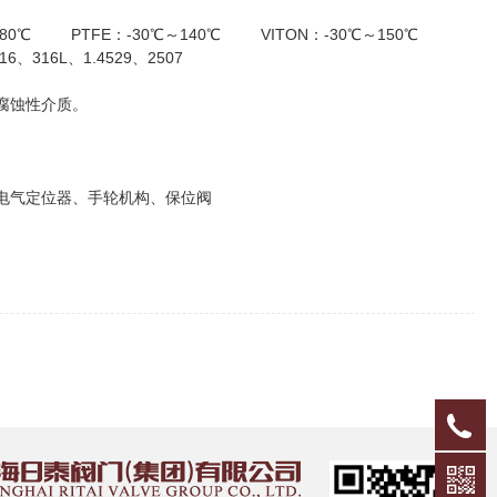
80℃ PTFE：-30℃～140℃ VITON：-30℃～150℃
16L、1.4529、2507
腐蚀性介质。
电气定位器、手轮机构、保位阀
0